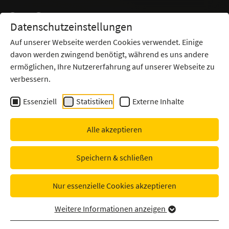
Datenschutzeinstellungen
Auf unserer Webseite werden Cookies verwendet. Einige
davon werden zwingend benötigt, während es uns andere
Spear-Fishing: Die
ermöglichen, Ihre Nutzererfahrung auf unserer Webseite zu
unterschätzte Gefahr für
verbessern.
Unternehmen – und wie Sie
Essenziell
Statistiken
Externe Inhalte
sich schützen können
Alle akzeptieren
26.05.2026
Speichern & schließen
Nur essenzielle Cookies akzeptieren
Weitere Informationen anzeigen