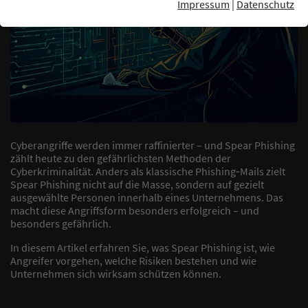
Impressum
|
Datenschutz
Cyberangriffe werden immer raffinierter – und Spear Phishing
zählt heute zu den gefährlichsten Methoden der
Cyberkriminalität. Anders als klassische Phishing‑Mails zielt
Spear Phishing nicht auf die Masse, sondern auf gezielt
ausgewählte Personen innerhalb eines Unternehmens. Das
macht diese Angriffsform besonders erfolgreich – und
besonders gefährlich.
In diesem Artikel erfahren Sie, was Spear Phishing ist, wie
Angreifer vorgehen, welche Risiken bestehen und wie
Unternehmen sich wirksam schützen können.