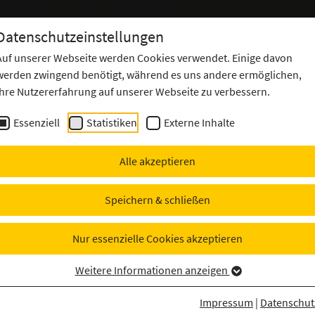
Cyber Security
IT Operations
Datenschutzeinstellungen
es
Offensive
Center
Auf unserer Webseite werden Cookies verwendet. Einige davon
werden zwingend benötigt, während es uns andere ermöglichen,
Ihre Nutzererfahrung auf unserer Webseite zu verbessern.
Essenziell
Statistiken
Externe Inhalte
rends und Lösun
Alle akzeptieren
Speichern & schließen
Nur essenzielle Cookies akzeptieren
Weitere Informationen anzeigen
n in der IT-Sicherheit. Unternehmen stehen
Impressum
|
Datenschut
rgaben, rasante technologische