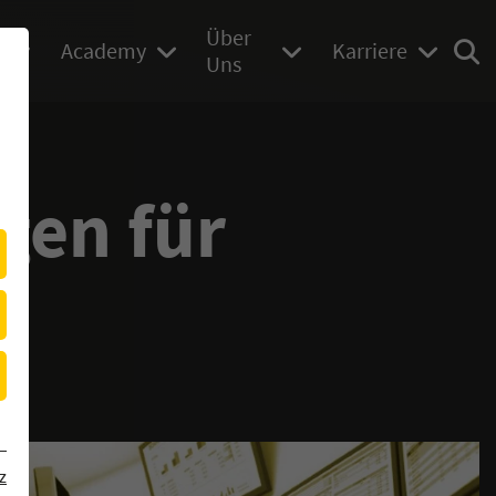
Über
Academy
Karriere
Uns
gen für
z