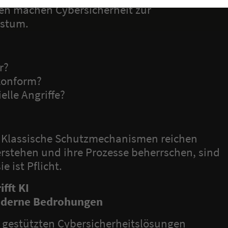
en machen Cybersicherheit zur
hstum.
ir?
lkonform?
elle Angriffe?
. Klassische Schutzmechanismen reichen
rstehen und ihre Prozesse beherrschen, sind
ie ist Pflicht.
fft KI
moderne Bedrohungen
I gestützten Cybersicherheitslösungen