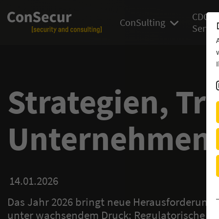
CDC
ConSulting
Servic
Strategien, T
Unternehmen
14.01.2026
Das Jahr 2026 bringt neue Herausforderunge
unter wachsendem Druck: Regulatorische Vo