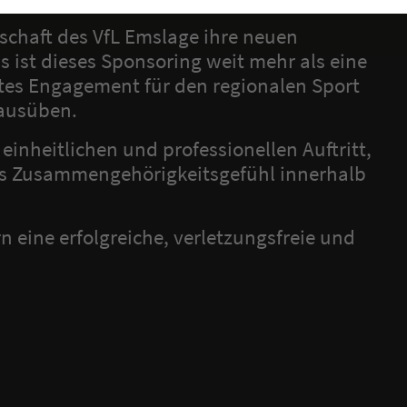
schaft des VfL Emslage ihre neuen
s ist dieses Sponsoring weit mehr als eine
stes Engagement für den regionalen Sport
 ausüben.
einheitlichen und professionellen Auftritt,
as Zusammengehörigkeitsgefühl innerhalb
 eine erfolgreiche, verletzungsfreie und