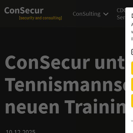
CDC
ConSulting
Servic
ConSecur unte
Tennismannsch
neuen Trainin
10.12.2025