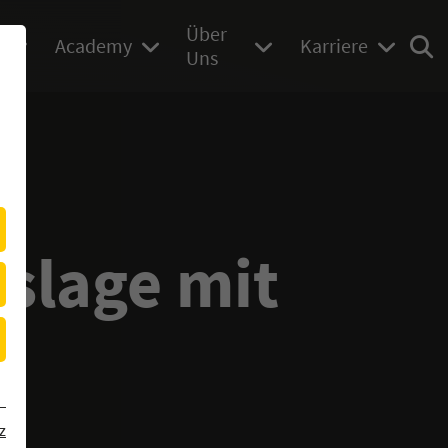
Über
Academy
Karriere
Uns
slage mit
z